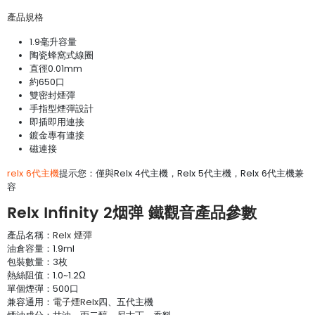
產品規格
1.9毫升容量
陶瓷蜂窩式線圈
直徑0.01mm
約650口
雙密封煙彈
手指型煙彈設計
即插即用連接
鍍金專有連接
磁連接
relx 6代主機
提示您：僅與Relx 4代主機，Relx 5代主機，Relx 6代主機兼
容
Relx Infinity 2烟弹 鐵觀音產品參數
產品名稱：
Relx 煙彈
油倉容量：1.9ml
包裝數量：3枚
熱絲阻值：1.0~1.2Ω
單個煙彈：500口
兼容通用：
電子煙Relx
四、五代主機