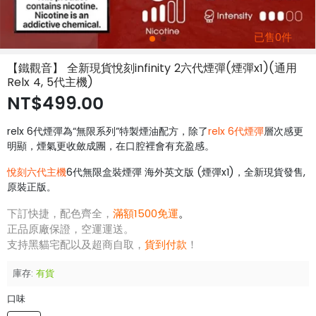
已售0件
【鐵觀音】 全新現貨悅刻infinity 2六代煙彈(煙彈x1)(通用
Relx 4, 5代主機)
NT$499.00
relx 6代煙彈為“無限系列”特製煙油配方，除了
relx 6代煙彈
層次感更
明顯，煙氣更收斂成團，在口腔裡會有充盈感。
悅刻六代主機
6代無限盒裝煙彈 海外英文版 (煙彈x1)，全新現貨發售,
原裝正版
。
下訂快捷，配色齊全，
滿額1500免運
。
正品原廠保證，空運運送。
支持黑貓宅配以及超商自取，
貨到付款
！
庫存:
有貨
口味