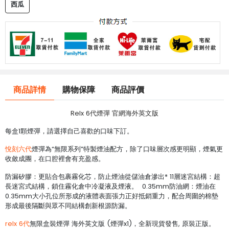
西瓜
商品詳情
購物保障
商品評價
Relx 6代煙彈 官網海外英文版
每盒1顆煙彈，請選擇自己喜歡的口味下訂。
悅刻六代
煙彈為“無限系列”特製煙油配方，除了口味層次感更明顯，煙氣更
收斂成團，在口腔裡會有充盈感。
防漏矽膠：更貼合包裹霧化芯，防止煙油從儲油倉滲出* 11層迷宮結構：超
長迷宮式結構，鎖住霧化倉中冷凝液及煙液。 0.35mm防油網：煙油在
0.35mm大小孔位所形成的液體表面張力正好抵銷重力，配合周圍的棉墊
形成最後隔斷與眾不同結構創新根源防漏。
relx 6代
無限盒裝煙彈 海外英文版 (煙彈x1)，全新現貨發售, 原裝正版。